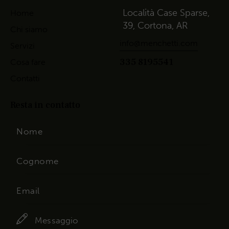
Località Case Sparse,
Home
39, Cortona, AR
Chi siamo
info@menchetti.com
Servizi
335 8195541
Cosa fare
Contatti
Resta in contatto