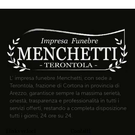
L’ impresa funebre Menchetti, con sede a
Terontola, frazione di Cortona in provincia di
Arezzo, garantisce sempre la massima serietà,
onestà, trasparenza e professionalità in tutti i
servizi offerti, restando a completa disposizione
tutti i giorni, 24 ore su 24.
Links veloci
Contatti