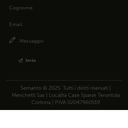
Semanto
© 2025. Tutti i diritti riservati |
Menchetti Sas | Località Case Sparse Terontola
Cortona | P.IVA 02047960519