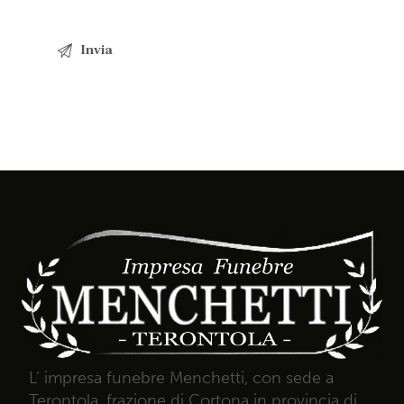
L’ impresa funebre Menchetti, con sede a
Terontola, frazione di Cortona in provincia di