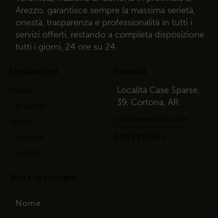
Arezzo, garantisce sempre la massima serietà,
onestà, trasparenza e professionalità in tutti i
servizi offerti, restando a completa disposizione
tutti i giorni, 24 ore su 24.
Links veloci
Contatti
Località Case Sparse,
Home
39, Cortona, AR
Chi siamo
info@menchetti.com
Servizi
335 8195541
Cosa fare
Contatti
Resta in contatto