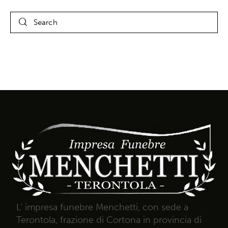
L’ impresa funebre Menchetti, con sede a
Terontola, frazione di Cortona in provincia di